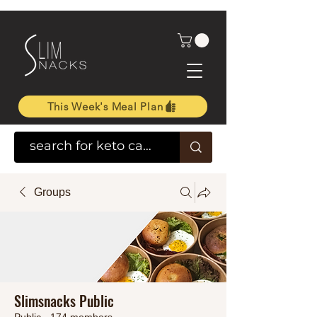
This Week's Meal Plan
Groups
Slimsnacks Public
Public
·
174 members