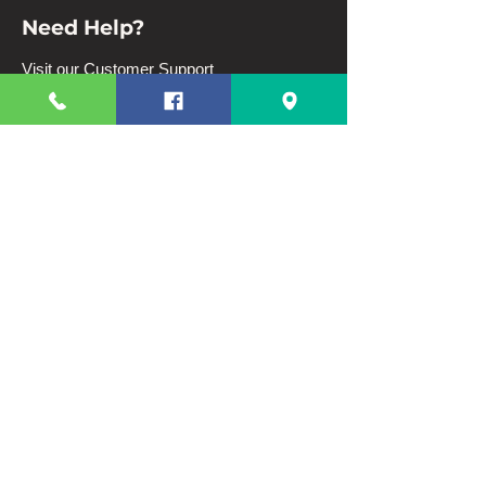
Need Help?
Visit our
Customer Support
for assistance or call us at
63 82 3220328
63 9944831910
Info
FAQ
About Us
Customer Support
Terms And Conditions