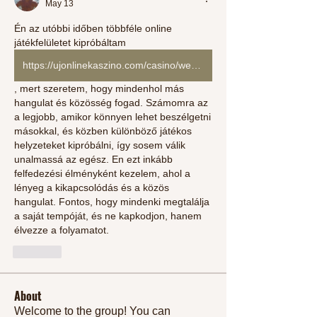
May 13
Én az utóbbi időben többféle online 
játékfelületet kipróbáltam  
https://ujonlinekaszino.com/casino/westace/
, mert szeretem, hogy mindenhol más 
hangulat és közösség fogad. Számomra az 
a legjobb, amikor könnyen lehet beszélgetni 
másokkal, és közben különböző játékos 
helyzeteket kipróbálni, így sosem válik 
unalmassá az egész. En ezt inkább 
felfedezési élményként kezelem, ahol a 
lényeg a kikapcsolódás és a közös 
hangulat. Fontos, hogy mindenki megtalálja 
a saját tempóját, és ne kapkodjon, hanem 
élvezze a folyamatot.
Like
About
Welcome to the group! You can