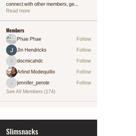
connect with other members, ge
...
Read more
Members
Phae Phae
Follow
Jin Hendricks
Follow
docmicahdc
Follow
docmicahdc
Arlind Modequillo
Follow
jennifer_perote
Follow
jennifer_perote
See All Members (174)
Slimsnacks