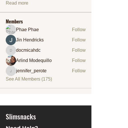
Read more
Members
Phae Phae
Follow
Jin Hendricks
Follow
docmicahdc
Follow
docmicahdc
Arlind Modequillo
Follow
jennifer_perote
Follow
jennifer_perote
See All Members (175)
Slimsnacks