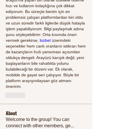
hızı ve kullanım kolaylığına çok dikkat 
ediyorum. Bu süreçte benim için en 
problemsiz çalışan platformlardan biri oldu 
ve uzun süredir farklı liglerde düşük hatayla 
işlem yapabiliyorum. Bilgi paylaşmak adına 
şunu söyleyebilirim: Orta kısımda öneri 
vermek gerekirse, 
bizbet 
üzerindeki 
seçenekler hem canlı oranların istikrarı hem 
de kazançların hızlı yansıması açısından 
oldukça dengeli. Arayüzü karışık değil, yeni 
başlayanların bile rahatlıkla yolunu 
bulabileceği bir düzeni var. Ek olarak, 
mobilde de gayet seri çalışıyor. Böyle bir 
platform arayışındaysan göz atmanı 
öneririm.
Like
About
Welcome to the group! You can
connect with other members, ge
...